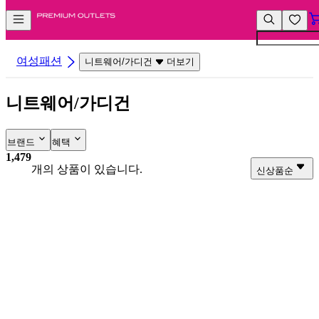
컨
앱
텐
바
츠
바
바
로
여성패션
니트웨어/가디건
더보기
로
가
가
기
니트웨어/가디건
기
브랜드
혜택
1,479
개의 상품이 있습니다.
신상품순