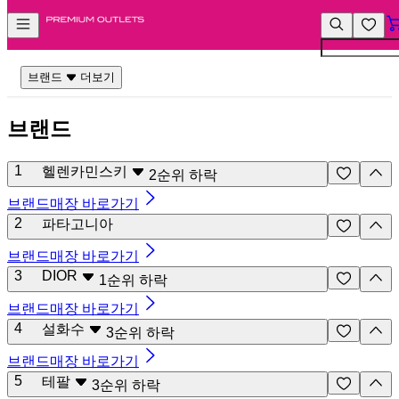
컨
앱
텐
바
츠
바
바
로
브랜드
더보기
로
가
가
기
브랜드
기
1
헬렌카민스키
2
순위 하락
브랜드매장 바로가기
2
파타고니아
브랜드매장 바로가기
3
DIOR
1
순위 하락
브랜드매장 바로가기
4
설화수
3
순위 하락
브랜드매장 바로가기
5
테팔
3
순위 하락